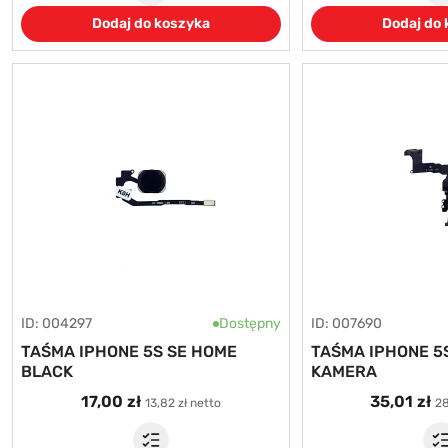
Dodaj do koszyka
Dodaj do
ID: 004297
Dostępny
ID: 007690
TAŚMA IPHONE 5S SE HOME
TAŚMA IPHONE 5
BLACK
KAMERA
17,00 zł
35,01 zł
13,82 zł netto
28