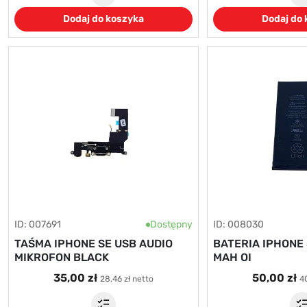
Dodaj do koszyka
Dodaj do
ID: 007691
Dostępny
ID: 008030
TAŚMA IPHONE SE USB AUDIO
BATERIA IPHONE 
MIKROFON BLACK
MAH OI
35,00 zł
50,00 zł
28,46 zł netto
40