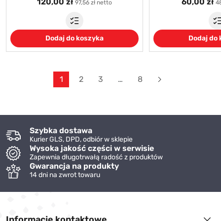
120,00 zł
60,00 zł
97,56 zł netto
48
Dodaj do koszyka
Dodaj do
Dalej
1
2
3
…
8
Szybka dostawa
Kurier GLS, DPD, odbiór w sklepie
Wysoka jakość części w serwisie
Zapewnia długotrwałą radość z produktów
Gwarancja na produkty
14 dni na zwrot towaru
Informacje kontaktowe