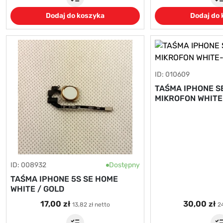
Dodaj do koszyka
Dodaj do
ID: 010609
TAŚMA IPHONE S
MIKROFON WHITE
ID: 008932
Dostępny
TAŚMA IPHONE 5S SE HOME
WHITE / GOLD
17,00 zł
30,00 zł
13,82 zł netto
24