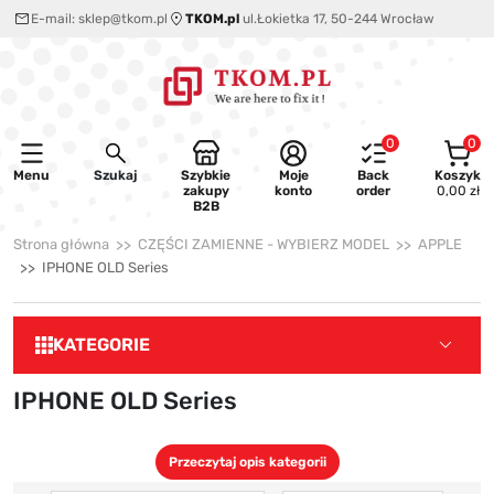
E-mail:
sklep@tkom.pl
TKOM.pl
ul.Łokietka 17, 50-244 Wrocław
0
0
Menu
Szukaj
Szybkie
Moje
Back
Koszyk
zakupy
konto
order
0,00 zł
B2B
Strona główna
CZĘŚCI ZAMIENNE - WYBIERZ MODEL
APPLE
IPHONE OLD Series
KATEGORIE
IPHONE OLD Series
Przeczytaj opis kategorii