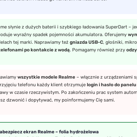
me słynie z dużych baterii i szybkiego ładowania SuperDart – j
oduje wyraźny spadek pojemności akumulatora. Oferujemy
wym
elach tej marki. Naprawiamy też
gniazda USB-C
, głośniki, mik
telefonami po kontakcie z wodą
. Pomagamy również przy
odzy
rawiamy
wszystkie modele Realme
– włącznie z urządzeniami 
rzyjęciu telefonu każdy klient otrzymuje
login i hasło do panelu
awy w czasie rzeczywistym. Po zakończeniu prac system autom
sz dzwonić i dopytywać, my poinformujemy Cię sami.
 Zabezpiecz ekran Realme – folia hydrożelowa