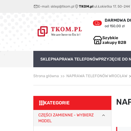
E-mail:
sklep@tkom.pl
TKOM.pl
ul.Łokietka 17, 50-24
DARMOWA D
od 150,00 zł
Szybkie
zakupy B2B
SKLEP
NAPRAWA TELEFONÓW
PRZYJĘCIE DO
Strona główna
NAPRAWA TELEFONÓW WROCŁAW
NA
KATEGORIE
CZĘŚCI ZAMIENNE - WYBIERZ
MODEL