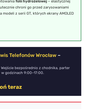
ntowania
folii hydrożelowej
– elastycznej
kutecznie chroni go przed zarysowaniami
a modeli z serii GT, których ekrany AMOLED
wis Telefonów Wrocław
–
. Wejście bezpośrednio z chodnika, parter
u w godzinach 9:00–17:00.
oń teraz