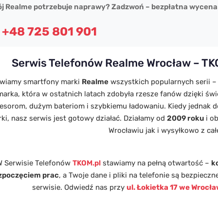
j Realme potrzebuje naprawy? Zadzwoń – bezpłatna wycena
 +48 725 801 901
Serwis Telefonów Realme Wrocław – T
wiamy smartfony marki
Realme
wszystkich popularnych serii –
marka, która w ostatnich latach zdobyła rzesze fanów dzięki św
esorom, dużym bateriom i szybkiemu ładowaniu. Kiedy jednak do
rki, nasz serwis jest gotowy działać. Działamy od
2009 roku
i o
Wrocławiu jak i wysyłkowo z całe
W Serwisie Telefonów
TKOM.pl
stawiamy na pełną otwartość –
k
zpoczęciem prac
, a Twoje dane i pliki na telefonie są bezpiec
serwisie. Odwiedź nas przy
ul. Łokietka 17 we Wrocł