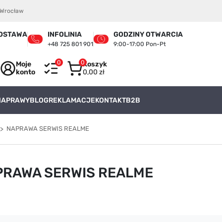
4 Wrocław
OSTAWA
INFOLINIA
GODZINY OTWARCIA
+48 725 801 901
9:00-17:00 Pon-Pt
0
0
Moje
Koszyk
konto
0,00 zł
 NAPRAWY
BLOG
REKLAMACJE
KONTAKT
B2B
NAPRAWA SERWIS REALME
PRAWA SERWIS REALME