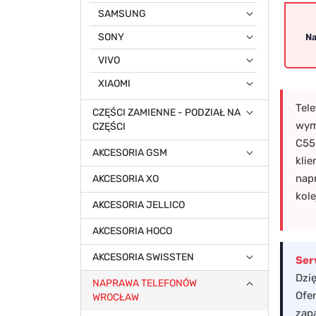
SAMSUNG
SONY
Na
VIVO
XIAOMI
Tel
CZĘŚCI ZAMIENNE - PODZIAŁ NA
wym
CZĘŚCI
C55,
AKCESORIA GSM
kli
nap
AKCESORIA XO
kol
AKCESORIA JELLICO
AKCESORIA HOCO
AKCESORIA SWISSTEN
Ser
Dzi
NAPRAWA TELEFONÓW
Ofe
WROCŁAW
zap