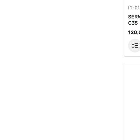
ID: 0
SERW
C35
120,