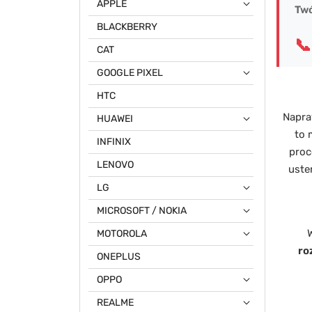
APPLE
Twó
BLACKBERRY
📞
CAT
GOOGLE PIXEL
HTC
Napra
HUAWEI
to 
INFINIX
proc
LENOVO
uste
LG
MICROSOFT / NOKIA
MOTOROLA
ro
ONEPLUS
OPPO
REALME