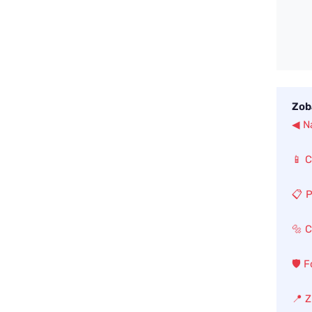
Zob
◀ N
📱 C
📋 
🔩 
🛡️ 
📍 