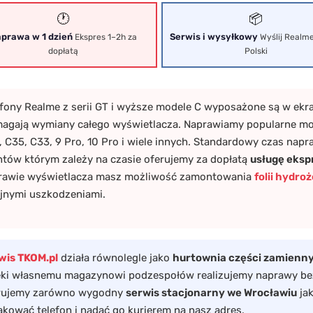
🕐
📦
prawa w 1 dzień
Serwis i wysyłkowy
Ekspres 1–2h za
Wyślij Realme
dopłatą
Polski
efony Realme z serii GT i wyższe modele C wyposażone są w ekr
agają wymiany całego wyświetlacza. Naprawiamy popularne mode
 C35, C33, 9 Pro, 10 Pro i wiele innych. Standardowy czas nap
entów którym zależy na czasie oferujemy za dopłatą
usługę eksp
rawie wyświetlacza masz możliwość zamontowania
folii hydro
ejnymi uszkodzeniami.
wis TKOM.pl
działa równolegle jako
hurtownia części zamienny
ęki własnemu magazynowi podzespołów realizujemy naprawy bez
rujemy zarówno wygodny
serwis stacjonarny we Wrocławiu
jak
akować telefon i nadać go kurierem na nasz adres.