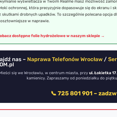
wymianie wyświetlacza w Twoim Realme masz możliwość zamo
łoki ochronnej, która precyzyjnie dopasowuje się do ekranu i s
z skutkami drobnych upadków. To szczególnie polecana opcja dl
kosztowniejsze w naprawie.
obacz dostępne folie hydrożelowe w naszym sklepie →
ajdź nas –
Naprawa Telefonów Wrocław
/
Ser
OM.pl
Mieści się we Wrocławiu, w centrum miasta, przy
ul. Łokietka 17
kamienicy. Zapraszamy od poniedziałku do piątk
📞 725 801 901 – zadzw