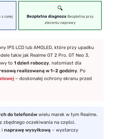
🔍
Bezpłatna diagnoza
 z całej
Bezpłatna przy
zleceniu naprawy
any IPS LCD lub AMOLED, które przy upadku
le takie jak Realme GT 2 Pro, GT Neo 3,
rawy to
1 dzień roboczy
, natomiast dla
resową realizowaną w 1–2 godziny
. Po
żelowej
– doskonałej ochrony ekranu przed
ch do telefonów
wielu marek w tym Realme.
 zbędnego oczekiwania na części.
 i
naprawę wysyłkową
– wystarczy