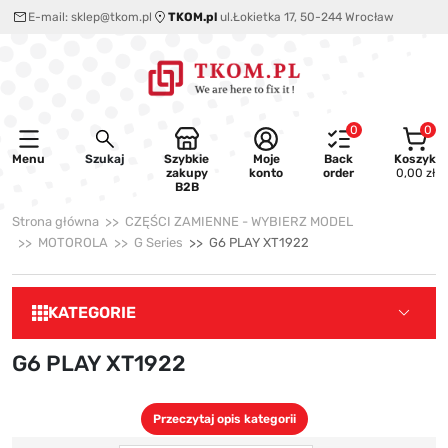
E-mail:
sklep@tkom.pl
TKOM.pl
ul.Łokietka 17, 50-244 Wrocław
0
0
Menu
Szukaj
Szybkie
Moje
Back
Koszyk
zakupy
konto
order
0,00 zł
B2B
Strona główna
CZĘŚCI ZAMIENNE - WYBIERZ MODEL
MOTOROLA
G Series
G6 PLAY XT1922
KATEGORIE
G6 PLAY XT1922
Przeczytaj opis kategorii