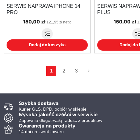
SERWIS NAPRAWA IPHONE 14
SERWIS NAPRAW
PRO
PLUS
150,00 zł
150,00 zł
121,95 zł netto
1
Dodaj do koszyka
Dodaj do
Dalej
1
2
3
Szybka dostawa
Kurier GLS, DPD, odbiór w sklepie
Wysoka jakość części w serwisie
Zapewnia długotrwałą radość z produktów
Gwarancja na produkty
14 dni na zwrot towaru