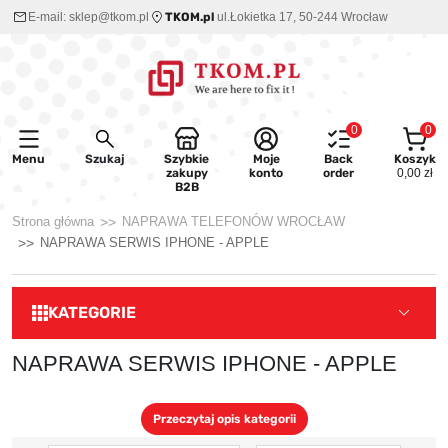
E-mail:
sklep@tkom.pl
TKOM.pl
ul.Łokietka 17, 50-244 Wrocław
0
0
Menu
Szukaj
Szybkie
Moje
Back
Koszyk
zakupy
konto
order
0,00 zł
B2B
Strona główna
NAPRAWA TELEFONÓW WROCŁAW
NAPRAWA SERWIS IPHONE - APPLE
KATEGORIE
NAPRAWA SERWIS IPHONE - APPLE
Przeczytaj opis kategorii