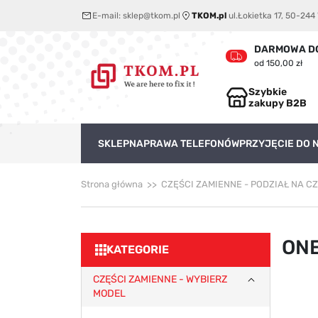
E-mail:
sklep@tkom.pl
TKOM.pl
ul.Łokietka 17, 50-24
DARMOWA D
od 150,00 zł
Szybkie
zakupy B2B
SKLEP
NAPRAWA TELEFONÓW
PRZYJĘCIE DO
Strona główna
CZĘŚCI ZAMIENNE - PODZIAŁ NA C
ON
KATEGORIE
CZĘŚCI ZAMIENNE - WYBIERZ
MODEL