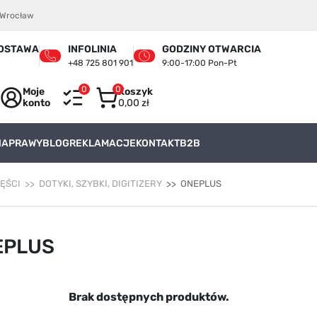
4 Wrocław
OSTAWA
INFOLINIA
GODZINY OTWARCIA
+48 725 801 901
9:00-17:00 Pon-Pt
0
0
Moje
Koszyk
konto
0,00 zł
 NAPRAWY
BLOG
REKLAMACJE
KONTAKT
B2B
ZĘŚCI
DOTYKI, SZYBKI, DIGITIZERY
ONEPLUS
EPLUS
Brak dostępnych produktów.