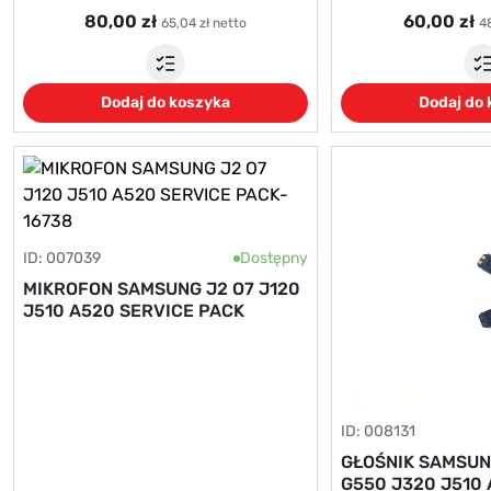
80,00 zł
60,00 zł
65,04 zł netto
48
Dodaj do koszyka
Dodaj do
ID: 007039
Dostępny
MIKROFON SAMSUNG J2 O7 J120
J510 A520 SERVICE PACK
ID: 008131
GŁOŚNIK SAMSUN
G550 J320 J510