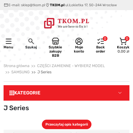
E-mail:
sklep@tkom.pl
TKOM.pl
ul.Łokietka 17, 50-244 Wrocław
0
0
Menu
Szukaj
Szybkie
Moje
Back
Koszyk
zakupy
konto
order
0,00 zł
B2B
Strona główna
CZĘŚCI ZAMIENNE - WYBIERZ MODEL
SAMSUNG
J Series
KATEGORIE
J Series
Przeczytaj opis kategorii