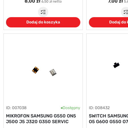
8,00 zł
7,00 zł
6,50 zł netto
5,
Dodaj do koszyka
Dodaj do
ID: 007038
Dostępny
ID: 008432
MIKROFON SAMSUNG G550 ON5
SWITCH SAMSUNG
J500 J5 J320 G350 SERVIC
O5 G600 G550 O7