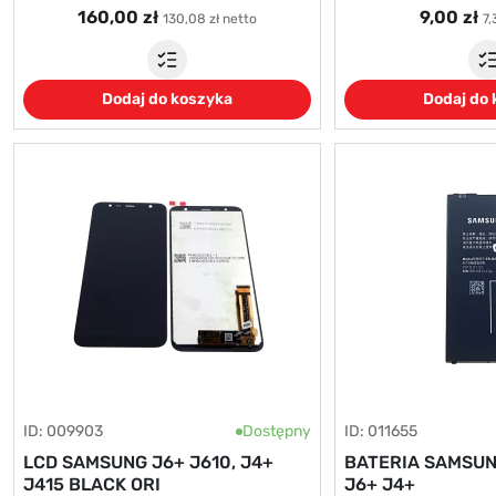
160,00 zł
9,00 zł
130,08 zł netto
7,
Dodaj do koszyka
Dodaj do
ID: 009903
Dostępny
ID: 011655
LCD SAMSUNG J6+ J610, J4+
BATERIA SAMSUN
J415 BLACK ORI
J6+ J4+