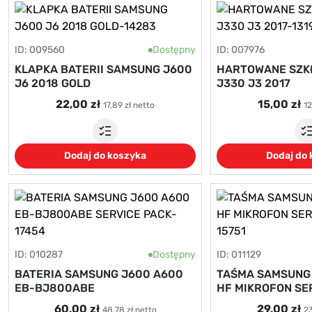
ID: 009560
Dostępny
ID: 007976
KLAPKA BATERII SAMSUNG J600
HARTOWANE SZK
J6 2018 GOLD
J330 J3 2017
22,00 zł
15,00 zł
17,89 zł netto
12
Dodaj do koszyka
Dodaj do
ID: 010287
Dostępny
ID: 011129
BATERIA SAMSUNG J600 A600
TAŚMA SAMSUNG
EB-BJ800ABE
HF MIKROFON SE
60,00 zł
29,00 zł
48,78 zł netto
23