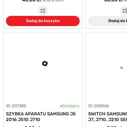
32,52 zł netto
48
Dodaj do koszyka
Dodaj do
ID: 007385
Dostępny
ID: 008066
SZYBKA APARATU SAMSUNG J5
SWITCH SAMSUNG 
2016 J510 J710
J7, J710, J210 S