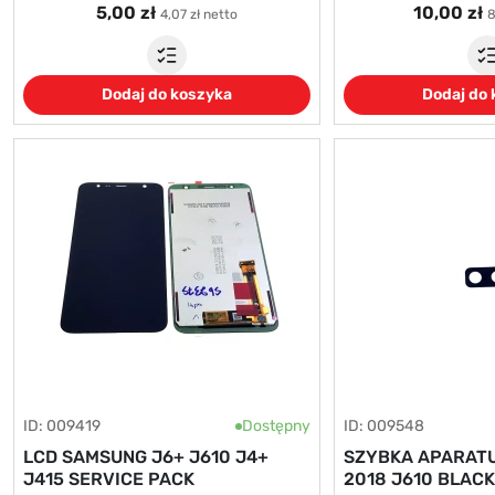
5,00 zł
10,00 zł
4,07 zł netto
8
Dodaj do koszyka
Dodaj do
ID: 009419
Dostępny
ID: 009548
LCD SAMSUNG J6+ J610 J4+
SZYBKA APARAT
J415 SERVICE PACK
2018 J610 BLACK