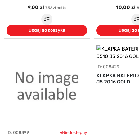
9,00 zł
10,00 zł
7,32 zł netto
8
Dodaj do koszyka
Dodaj do
ID: 008429
KLAPKA BATERII
J5 2016 GOLD
ID: 008399
Niedostępny