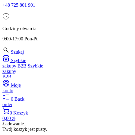
+48 725 801 901
Godziny otwarcia
9:00-17:00 Pon-Pt
Szukaj
Szybkie
zakupy B2B
Szybkie
zakupy
B2B
Moje
konto
0
Back
order
0
Koszyk
0,00 zł
Ładowanie...
Twój koszyk jest pusty.