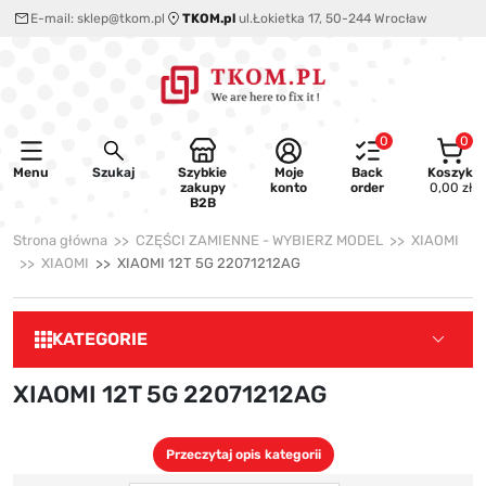
E-mail:
sklep@tkom.pl
TKOM.pl
ul.Łokietka 17, 50-244 Wrocław
0
0
Menu
Szukaj
Szybkie
Moje
Back
Koszyk
zakupy
konto
order
0,00 zł
B2B
Strona główna
CZĘŚCI ZAMIENNE - WYBIERZ MODEL
XIAOMI
XIAOMI
XIAOMI 12T 5G 22071212AG
KATEGORIE
XIAOMI 12T 5G 22071212AG
Przeczytaj opis kategorii