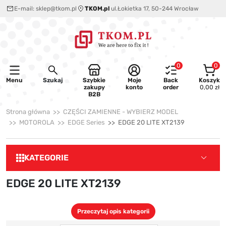
E-mail:
sklep@tkom.pl
TKOM.pl
ul.Łokietka 17, 50-244 Wrocław
0
0
Menu
Szukaj
Szybkie
Moje
Back
Koszyk
zakupy
konto
order
0,00 zł
B2B
Strona główna
CZĘŚCI ZAMIENNE - WYBIERZ MODEL
MOTOROLA
EDGE Series
EDGE 20 LITE XT2139
KATEGORIE
EDGE 20 LITE XT2139
Przeczytaj opis kategorii