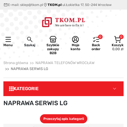
E-mail:
sklep@tkom.pl
TKOM.pl
ul.Łokietka 17, 50-244 Wrocław
0
0
Menu
Szukaj
Szybkie
Moje
Back
Koszyk
zakupy
konto
order
0,00 zł
B2B
Strona główna
NAPRAWA TELEFONÓW WROCŁAW
NAPRAWA SERWIS LG
KATEGORIE
NAPRAWA SERWIS LG
Przeczytaj opis kategorii