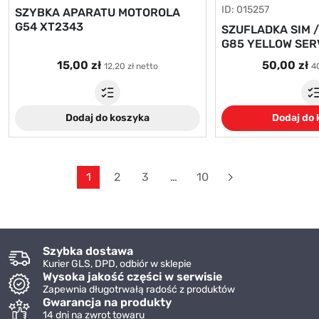
ID: 015257
SZYBKA APARATU MOTOROLA
G54 XT2343
SZUFLADKA SIM 
G85 YELLOW SER
15,00 zł
50,00 zł
12,20 zł netto
40
Dodaj do koszyka
Dodaj do
Dalej
1
2
3
…
10
Szybka dostawa
Kurier GLS, DPD, odbiór w sklepie
Wysoka jakość części w serwisie
Zapewnia długotrwałą radość z produktów
Gwarancja na produkty
14 dni na zwrot towaru