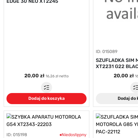
EDGE 30 NEO XT2245
ID: 015089
SZUFLADKA SIM
XT2231 G22 BLA
20,00 zł
20,00 zł
16,26 zł netto
1
Dodaj do koszyka
Dodaj do
ID: 015198
Niedostępny