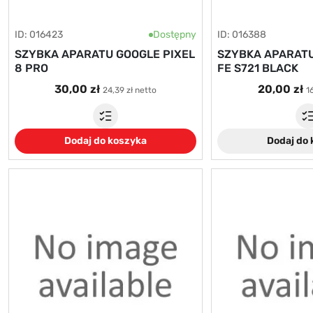
ID: 016423
Dostępny
ID: 016388
SZYBKA APARATU GOOGLE PIXEL
SZYBKA APARAT
8 PRO
FE S721 BLACK
30,00 zł
20,00 zł
24,39 zł netto
1
Dodaj do koszyka
Dodaj do