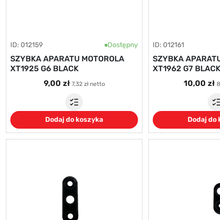
ID: 012159
Dostępny
ID: 012161
SZYBKA APARATU MOTOROLA
SZYBKA APARAT
XT1925 G6 BLACK
XT1962 G7 BLAC
9,00 zł
10,00 zł
7,32 zł netto
8
Dodaj do koszyka
Dodaj do