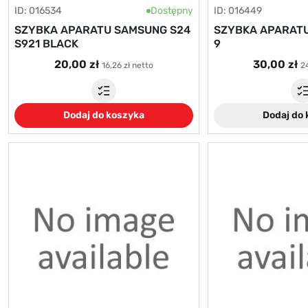
ID: 016534
Dostępny
ID: 016449
SZYBKA APARATU SAMSUNG S24
SZYBKA APARATU
S921 BLACK
9
20,00 zł
30,00 zł
16,26 zł netto
24
Dodaj do koszyka
Dodaj do