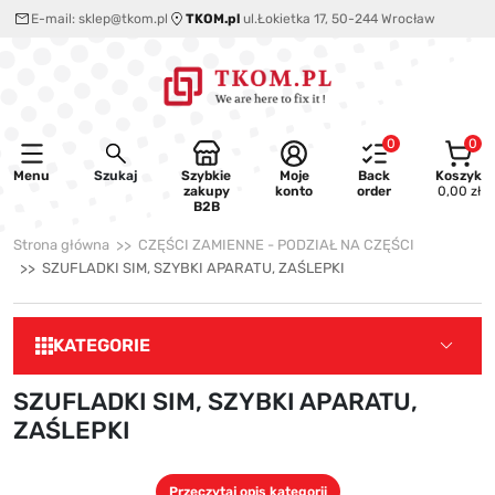
E-mail:
sklep@tkom.pl
TKOM.pl
ul.Łokietka 17, 50-244 Wrocław
0
0
Menu
Szukaj
Szybkie
Moje
Back
Koszyk
zakupy
konto
order
0,00 zł
B2B
Strona główna
CZĘŚCI ZAMIENNE - PODZIAŁ NA CZĘŚCI
SZUFLADKI SIM, SZYBKI APARATU, ZAŚLEPKI
KATEGORIE
SZUFLADKI SIM, SZYBKI APARATU,
ZAŚLEPKI
Przeczytaj opis kategorii