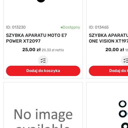
ID: 013230
Dostępny
ID: 013465
SZYBKA APARATU MOTO E7
SZYBKA APARAT
POWER XT2097
ONE VISION XT19
25,00 zł
20,00 zł
20,33 zł netto
1
Dodaj do koszyka
Dodaj do