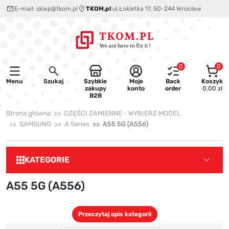
E-mail:
sklep@tkom.pl
TKOM.pl
ul.Łokietka 17, 50-244 Wrocław
0
0
Menu
Szukaj
Szybkie
Moje
Back
Koszyk
zakupy
konto
order
0,00 zł
B2B
Strona główna
CZĘŚCI ZAMIENNE - WYBIERZ MODEL
SAMSUNG
A Series
A55 5G (A556)
KATEGORIE
A55 5G (A556)
Przeczytaj opis kategorii