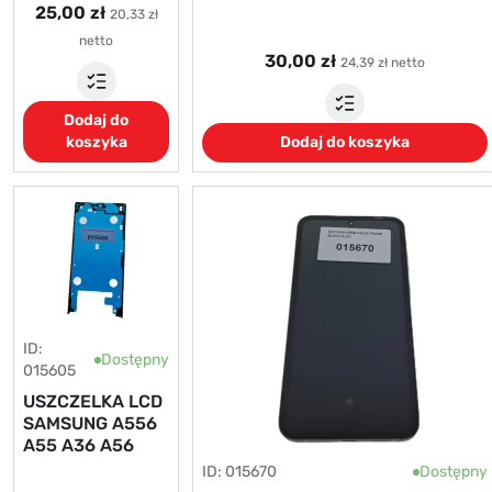
25,00 zł
20,33 zł
netto
30,00 zł
24,39 zł netto
Dodaj do
koszyka
Dodaj do koszyka
ID:
Dostępny
015605
USZCZELKA LCD
SAMSUNG A556
A55 A36 A56
ID: 015670
Dostępny