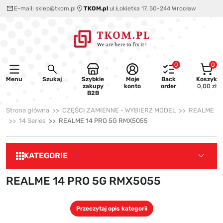
E-mail:
sklep@tkom.pl
TKOM.pl
ul.Łokietka 17, 50-244 Wrocław
0
0
Menu
Szukaj
Szybkie
Moje
Back
Koszyk
zakupy
konto
order
0,00 zł
B2B
Strona główna
CZĘŚCI ZAMIENNE - WYBIERZ MODEL
REALME
14 Series
REALME 14 PRO 5G RMX5055
KATEGORIE
REALME 14 PRO 5G RMX5055
Przeczytaj opis kategorii