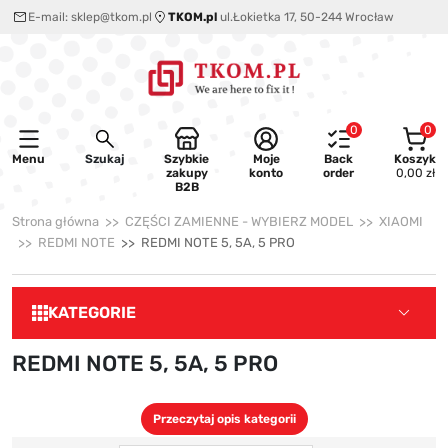
E-mail:
sklep@tkom.pl
TKOM.pl
ul.Łokietka 17, 50-244 Wrocław
0
0
Menu
Szukaj
Szybkie
Moje
Back
Koszyk
zakupy
konto
order
0,00 zł
B2B
Strona główna
CZĘŚCI ZAMIENNE - WYBIERZ MODEL
XIAOMI
REDMI NOTE
REDMI NOTE 5, 5A, 5 PRO
KATEGORIE
REDMI NOTE 5, 5A, 5 PRO
Przeczytaj opis kategorii