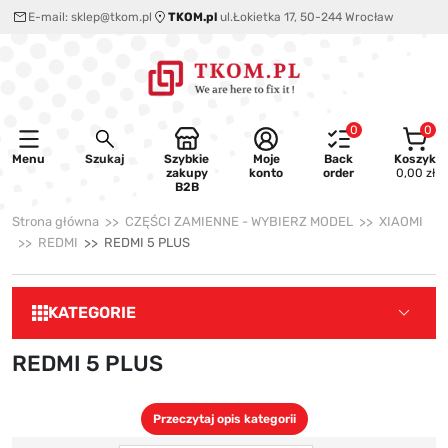
E-mail:
sklep@tkom.pl
TKOM.pl
ul.Łokietka 17, 50-244 Wrocław
0
0
Menu
Szukaj
Szybkie
Moje
Back
Koszyk
zakupy
konto
order
0,00 zł
B2B
Strona główna
CZĘŚCI ZAMIENNE - WYBIERZ MODEL
XIAOMI
REDMI
REDMI 5 PLUS
KATEGORIE
REDMI 5 PLUS
Przeczytaj opis kategorii