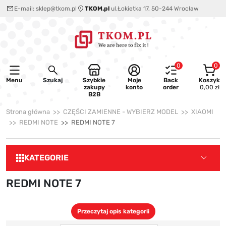
E-mail:
sklep@tkom.pl
TKOM.pl
ul.Łokietka 17, 50-244 Wrocław
0
0
Menu
Szukaj
Szybkie
Moje
Back
Koszyk
zakupy
konto
order
0,00 zł
B2B
Strona główna
CZĘŚCI ZAMIENNE - WYBIERZ MODEL
XIAOMI
REDMI NOTE
REDMI NOTE 7
KATEGORIE
REDMI NOTE 7
Przeczytaj opis kategorii