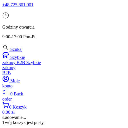
+48 725 801 901
Godziny otwarcia
9:00-17:00 Pon-Pt
Szukaj
Szybkie
zakupy B2B
Szybkie
zakupy
B2B
Moje
konto
0
Back
order
0
Koszyk
0,00 zł
Ładowanie...
Twój koszyk jest pusty.