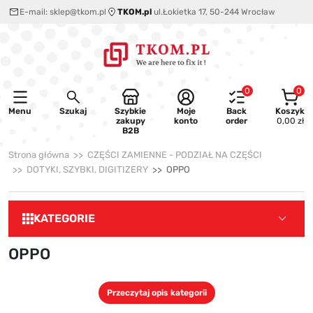
E-mail:
sklep@tkom.pl
TKOM.pl
ul.Łokietka 17, 50-244 Wrocław
0
0
Menu
Szukaj
Szybkie
Moje
Back
Koszyk
zakupy
konto
order
0,00 zł
B2B
Strona główna
CZĘŚCI ZAMIENNE - PODZIAŁ NA CZĘŚCI
DOTYKI, SZYBKI, DIGITIZERY
OPPO
KATEGORIE
OPPO
Przeczytaj opis kategorii