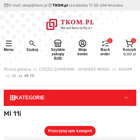
E-mail:
sklep@tkom.pl
TKOM.pl
ul.Łokietka 17, 50-244 Wrocław
0
0
Menu
Szukaj
Szybkie
Moje
Back
Koszyk
zakupy
konto
order
0,00 zł
B2B
Strona główna
CZĘŚCI ZAMIENNE - WYBIERZ MODEL
XIAOMI
MI
MI 11i
KATEGORIE
MI 11i
Przeczytaj opis kategorii