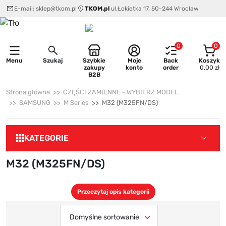
E-mail:
sklep@tkom.pl
TKOM.pl
ul.Łokietka 17, 50-244 Wrocław
0
0
Menu
Szukaj
Szybkie
Moje
Back
Koszyk
zakupy
konto
order
0,00 zł
B2B
Strona główna
CZĘŚCI ZAMIENNE - WYBIERZ MODEL
SAMSUNG
M Series
M32 (M325FN/DS)
KATEGORIE
M32 (M325FN/DS)
Przeczytaj opis kategorii