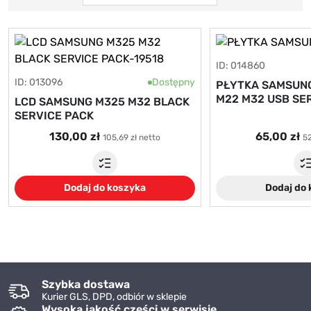
ID: 014860
ID: 013096
Dostępny
PŁYTKA SAMSUN
M22 M32 USB SE
LCD SAMSUNG M325 M32 BLACK
SERVICE PACK
130,00 zł
65,00 zł
105,69 zł netto
52
Dodaj do koszyka
Dodaj do
Szybka dostawa
Kurier GLS, DPD, odbiór w sklepie
Wysoka jakość części w serwisie