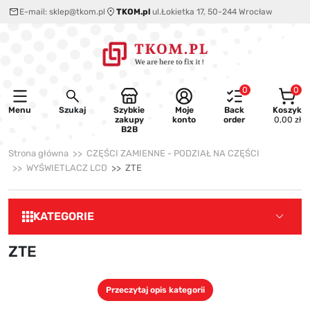
E-mail:
sklep@tkom.pl
TKOM.pl
ul.Łokietka 17, 50-244 Wrocław
0
0
Menu
Szukaj
Szybkie
Moje
Back
Koszyk
zakupy
konto
order
0,00 zł
B2B
Strona główna
CZĘŚCI ZAMIENNE - PODZIAŁ NA CZĘŚCI
WYŚWIETLACZ LCD
ZTE
KATEGORIE
ZTE
Przeczytaj opis kategorii