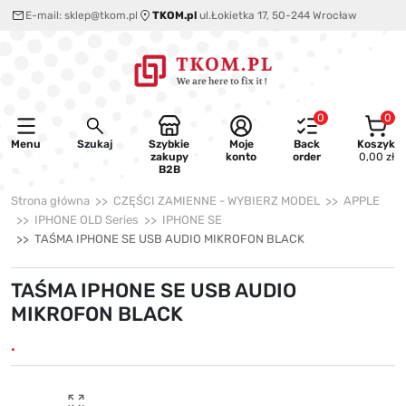
E-mail:
sklep@tkom.pl
TKOM.pl
ul.Łokietka 17, 50-244 Wrocław
0
0
Menu
Szukaj
Szybkie
Moje
Back
Koszyk
zakupy
konto
order
0,00 zł
B2B
Strona główna
CZĘŚCI ZAMIENNE - WYBIERZ MODEL
APPLE
IPHONE OLD Series
IPHONE SE
TAŚMA IPHONE SE USB AUDIO MIKROFON BLACK
TAŚMA IPHONE SE USB AUDIO
MIKROFON BLACK
.