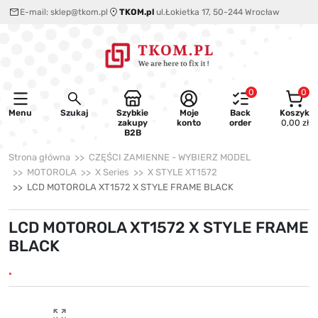
E-mail:
sklep@tkom.pl
TKOM.pl
ul.Łokietka 17, 50-244 Wrocław
0
0
Menu
Szukaj
Szybkie
Moje
Back
Koszyk
zakupy
konto
order
0,00 zł
B2B
Strona główna
CZĘŚCI ZAMIENNE - WYBIERZ MODEL
MOTOROLA
X Series
X STYLE XT1572
LCD MOTOROLA XT1572 X STYLE FRAME BLACK
LCD MOTOROLA XT1572 X STYLE FRAME
BLACK
.