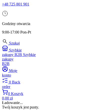
+48 725 801 901
Godziny otwarcia
9:00-17:00 Pon-Pt
Szukaj
Szybkie
zakupy B2B
Szybkie
zakupy
B2B
Moje
konto
0
Back
order
0
Koszyk
0,00 zł
Ładowanie...
Twój koszyk jest pusty.