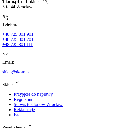
Tkom.pl
, ul Łokietka 17,
50-244 Wrocław
Telefon:
+48 725 801 901
+48 725 801 701
+48 725 801 111
Email:
sklep@tkom.pl
Sklep
Przyjęcie do naprawy
Regulamin
Serwis telefonów Wrocław
Reklamacje
Faq
Panel klienta