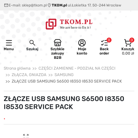
E-mail:
sklep@tkom.pl
TKOM.pl
ul.Łokietka 17, 50-244 Wrocław
0
0
Menu
Szukaj
Szybkie
Moje
Back
Koszyk
zakupy
konto
order
0,00 zł
B2B
Strona główna
CZĘŚCI ZAMIENNE - PODZIAŁ NA CZĘŚCI
ZŁĄCZA, GNIAZDA
SAMSUNG
ZŁĄCZE USB SAMSUNG S6500 I8350 I8530 SERVICE PACK
ZŁĄCZE USB SAMSUNG S6500 I8350
I8530 SERVICE PACK
.