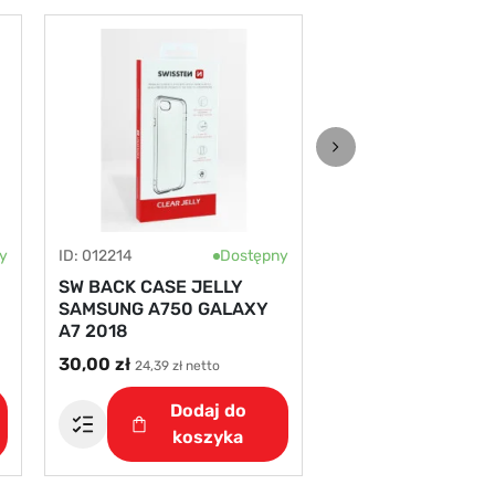
y
ID: 012214
Dostępny
ID: 012217
SW BACK CASE JELLY
SW BACK CASE JE
SAMSUNG A750 GALAXY
HUAWEI P30
A7 2018
30,00 zł
30,00 zł
24,39 zł netto
24,39 zł nett
Dodaj do
Doda
koszyka
kosz