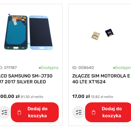
D: 011187
Dostępny
ID: 008640
Dostępn
LCD SAMSUNG SM-J730
ZŁĄCZE SIM MOTOROLA E
J7 2017 SILVER OLED
4G LTE XT1524
100,00 zł
17,00 zł
81,30 zł netto
13,82 zł netto
Dodaj do
Dodaj do
koszyka
koszyka