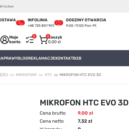
4 Wrocław
OSTAWA
INFOLINIA
GODZINY OTWARCIA
+48 725 801 901
9:00-17:00 Pon-Pt
0
0
Moje
Koszyk
konto
0,00 zł
 NAPRAWY
BLOG
REKLAMACJE
KONTAKT
B2B
ZĘŚCI
MIKROFONY
HTC
MIKROFON HTC EVO 3D
MIKROFON HTC EVO 3D
Cena brutto
9,00 zł
Cena netto
7,32 zł