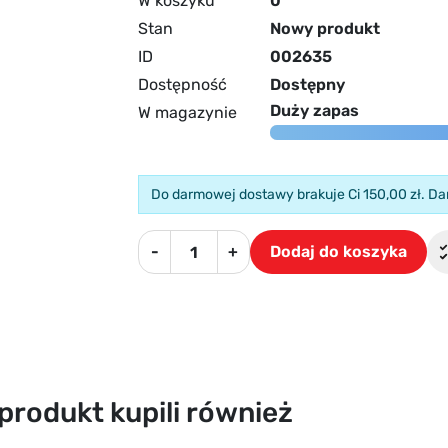
W koszyku
0
Stan
Nowy produkt
ID
002635
Dostępność
Dostępny
Duży zapas
W magazynie
Do darmowej dostawy brakuje Ci 150,00 zł. D
-
+
Dodaj do koszyka
n produkt kupili również