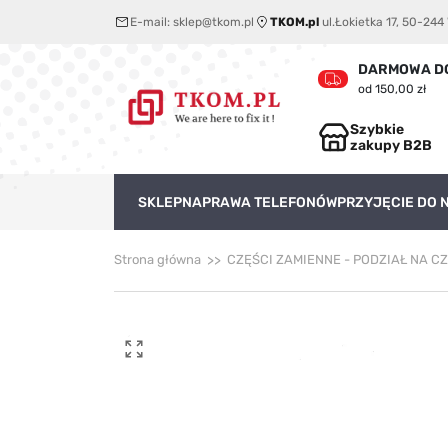
E-mail:
sklep@tkom.pl
TKOM.pl
ul.Łokietka 17, 50-24
DARMOWA D
od 150,00 zł
Szybkie
zakupy B2B
SKLEP
NAPRAWA TELEFONÓW
PRZYJĘCIE DO
Strona główna
CZĘŚCI ZAMIENNE - PODZIAŁ NA C