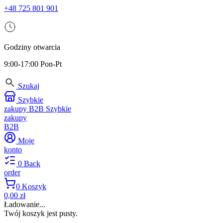
+48 725 801 901
Godziny otwarcia
9:00-17:00 Pon-Pt
Szukaj
Szybkie
zakupy B2B
Szybkie
zakupy
B2B
Moje
konto
0
Back
order
0
Koszyk
0,00 zł
Ładowanie...
Twój koszyk jest pusty.