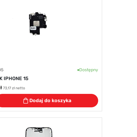
05
Dostępny
K IPHONE 15
ł
73,17 zł netto
Dodaj do koszyka