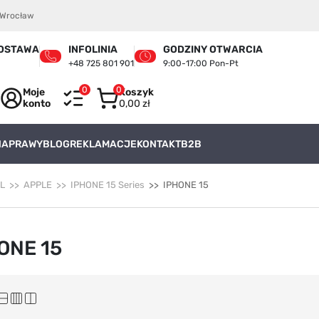
4 Wrocław
OSTAWA
INFOLINIA
GODZINY OTWARCIA
+48 725 801 901
9:00-17:00 Pon-Pt
0
0
Moje
Koszyk
konto
0,00 zł
 NAPRAWY
BLOG
REKLAMACJE
KONTAKT
B2B
L
APPLE
IPHONE 15 Series
IPHONE 15
ONE 15