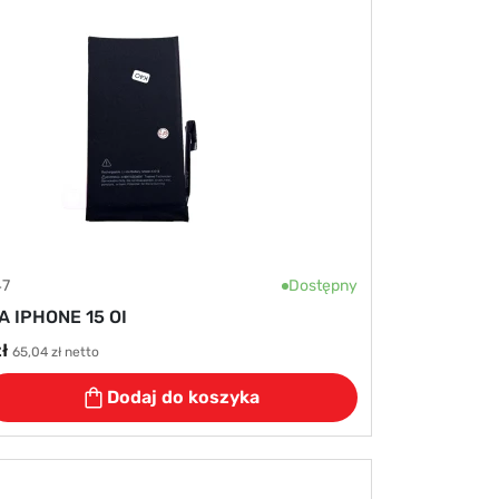
47
Dostępny
A IPHONE 15 OI
ł
65,04 zł netto
Dodaj do koszyka