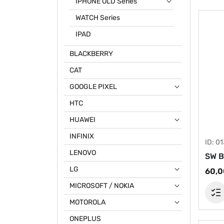
IPHONE OLD Series
WATCH Series
IPAD
BLACKBERRY
CAT
GOOGLE PIXEL
HTC
HUAWEI
INFINIX
ID: 0
LENOVO
SW B
LG
60,0
MICROSOFT / NOKIA
MOTOROLA
ONEPLUS