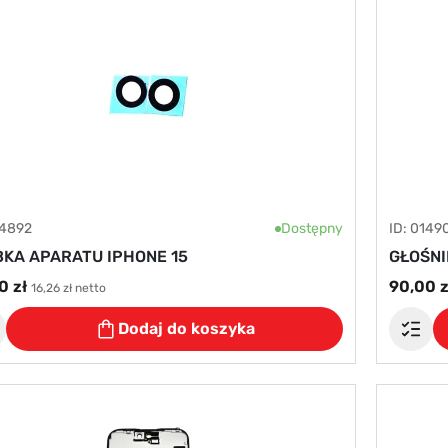
14892
Dostępny
ID: 0149
KA APARATU IPHONE 15
GŁOŚNI
0 zł
90,00 z
16,26 zł netto
Dodaj do koszyka