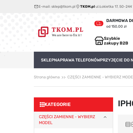
E-mail:
sklep@tkom.pl
TKOM.pl
ul.Łokietka 17, 50-24
DARMOWA D
od 150,00 zł
Szybkie
zakupy B2B
SKLEP
NAPRAWA TELEFONÓW
PRZYJĘCIE DO
Strona główna
CZĘŚCI ZAMIENNE - WYBIERZ MODE
IPH
KATEGORIE
CZĘŚCI ZAMIENNE - WYBIERZ
MODEL