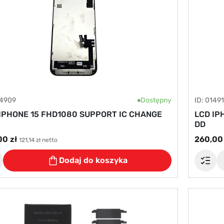
14909
Dostępny
ID: 0149
IPHONE 15 FHD1080 SUPPORT IC CHANGE
LCD IP
DD
00 zł
260,00 
121,14 zł netto
Dodaj do koszyka